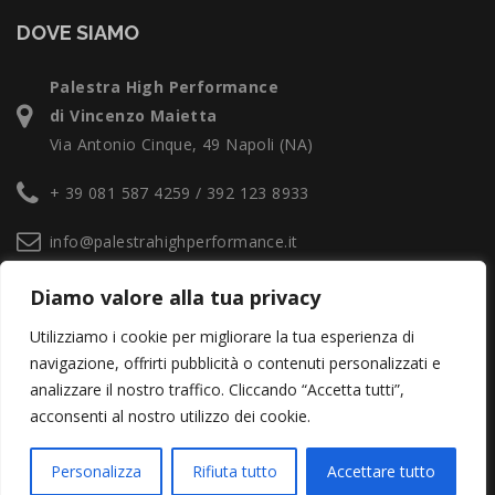
DOVE SIAMO
Palestra High Performance
di Vincenzo Maietta
Via Antonio Cinque, 49 Napoli (NA)
+ 39 081 587 4259 / 392 123 8933
info@palestrahighperformance.it
Lunedi - Sabato: 6.00 - 22.30
Diamo valore alla tua privacy
Utilizziamo i cookie per migliorare la tua esperienza di
navigazione, offrirti pubblicità o contenuti personalizzati e
analizzare il nostro traffico. Cliccando “Accetta tutti”,
acconsenti al nostro utilizzo dei cookie.
Palestra High Performance © Tutti i diritti sono riservati 2026
Personalizza
Rifiuta tutto
Accettare tutto
Developed by
Omegasus Connect