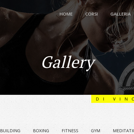
HOME
CORSI
GALLERIA
Gallery
DI VIN
BUILDING
BOXING
FITNESS
GYM
MEDITAT