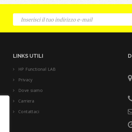
LINKS UTILI
D
HP Functional LAB
Privacy
Dove siamo
Carriera
Contattaci