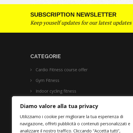
SUBSCRIPTION NEWSLETTER
Keep youself updates for our latest updates
CATEGORIE
Cardio Fitness course offer
Gym Fitness
Indoor cycling fitness
Relaxation with meditation
Diamo valore alla tua privacy
Senza categoria
Utilizziamo i cookie per migliorare la tua esperienza di
navigazione, offrirti pubblicità o contenuti personalizzati e
analizzare il nostro traffico. Cliccando “Accetta tutti”,