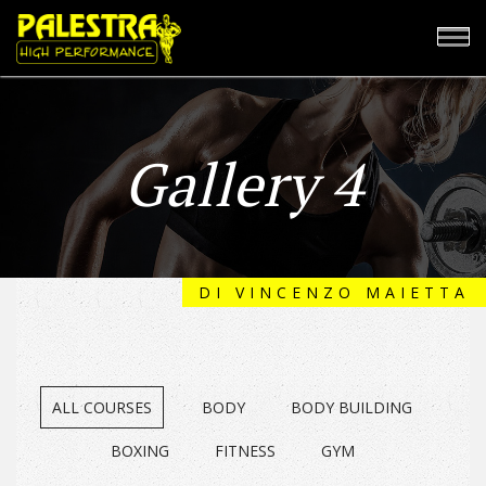
Gallery 4
DI VINCENZO MAIETTA
ALL COURSES
BODY
BODY BUILDING
BOXING
FITNESS
GYM